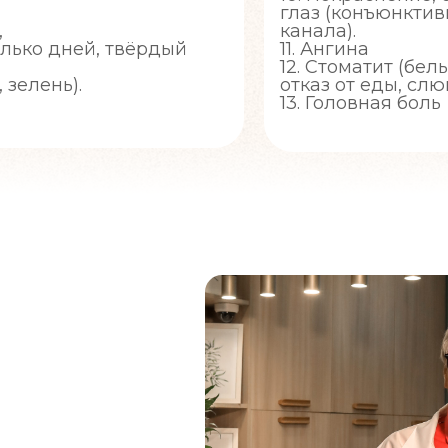
глаз (конъюнктив
,
канала).
олько дней, твёрдый
11. Ангина
12. Стоматит (бел
 зелень).
отказ от еды, слю
13. Головная боль