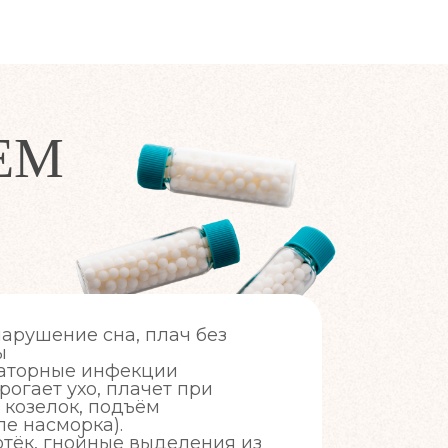
ЕМ
нарушение сна, плач без
ы
раторные инфекции
трогает ухо, плачет при
 козелок, подъём
е насморка).
 отёк, гнойные выделения из