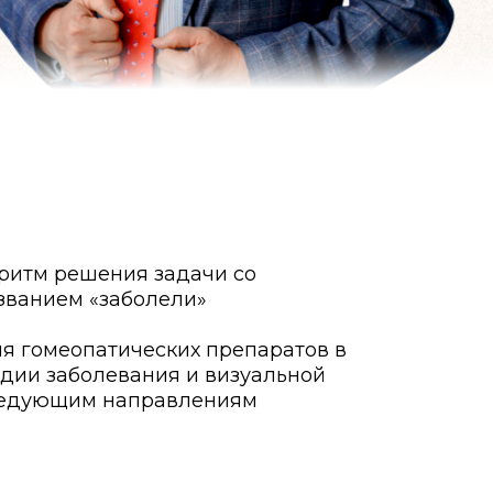
оритм решения задачи со
званием «заболели»
ия гомеопатических препаратов в
адии заболевания и визуальной
ледующим направлениям