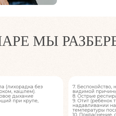
НАРЕ МЫ РАЗБЕР
ла (лихорадка без
7. Беспокойство, 
рком, кашлем).
видимой причин
совое дыхание
8. Острые респи
ющий при крупе,
9. Отит (ребёнок 
надавливании на
температуры посл
10. Покраснение,