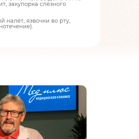
ит, закупорка слёзного
ый налёт, язвочки во рту,
нотечение).