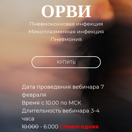
ОРВИ
Пневмококковая инфекция
Микоплазменная инфекция
Пневмония
КУПИТЬ
Дата проведения вебинара 7
февраля
Время с 10.00 по МСК
Длительность вебинара 3-4
часа
10.000
- 6.000
( Новогодняя