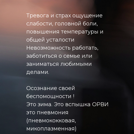
Тревога и страх ощущение
слабости, головной боли,
повышения температуры и
общей усталости
Невозможность работать,
заботиться о семье или
заниматься любимыми
делами.
Осознание своей
беспомощности !
Это зима. Это вспышка ОРВИ
это пневмония
(пневмококковая,
микоплазменная)