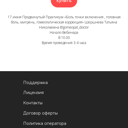
Купить
17 июня Продвинутый Практикум «Боль точки включения , головная
боль, мигрень, гомеопатическая коррекция» Шершнева Татьяна
Николаевна @gomeopat_doctor
Начало Вебинара
В 10.00
Время проведения 3-4 часа
Поддержка
Лицензия
Контакты
Договор оферты
Политика оператора