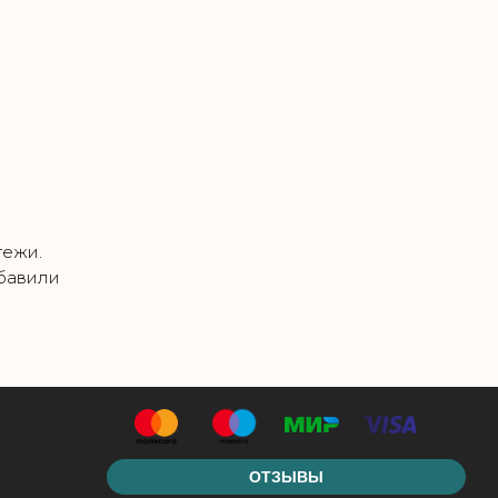
тежи.
обавили
ОТЗЫВЫ