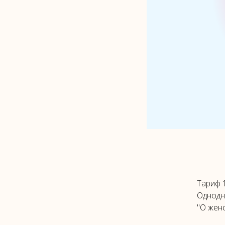
Тариф 1
Однодн
"О женс