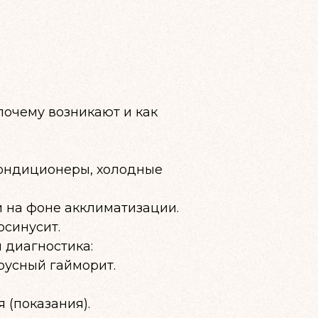
очему возникают и как
кондиционеры, холодные
 на фоне акклиматизации.
осинусит.
 диагностика:
русный гайморит.
 (показания).