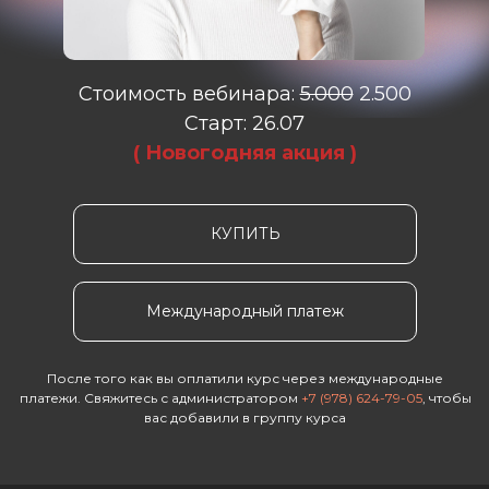
Стоимость вебинара:
5.000
2.500
Cтарт: 26.07
( Новогодняя акция )
КУПИТЬ
Международный платеж
Не позволяйте трев
Если вы заметили у 
После того как вы оплатили курс через международные
платежи. Свяжитесь с администратором
+7 (978) 624-79-05
, чтобы
вас добавили в группу курса
1. Снижение или отс
2. Уменьшение инте