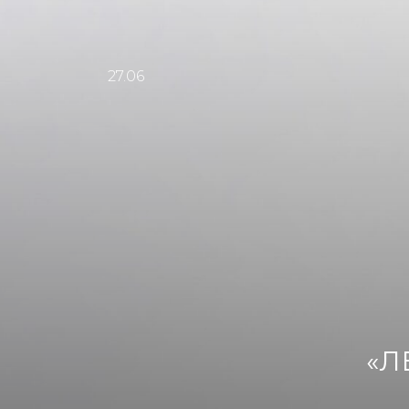
27.06
«Л