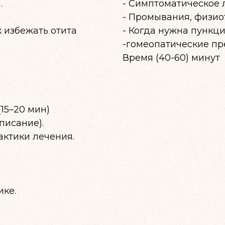
.
- Симптоматическое 
- Промывания, физио
 избежать отита
- Когда нужна пункц
-гомеопатические п
Время (40-60) минут
(15–20 мин)
писание).
актики лечения.
ике.