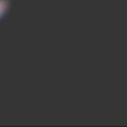
ожным сигналам оставаться незамеченными
себя:
утствие сексуального влечения к партнеру.
реса к интимной жизни.