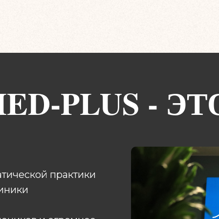
ED-PLUS - ЭТ
атической практики
линики