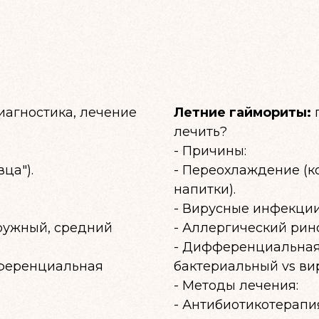
иагностика, лечение
Летние гаймориты:
п
лечить?
- Причины:
ца").
- Переохлаждение (
напитки).
- Вирусные инфекции
ружный, средний
- Аллергический рин
- Дифференциальная
фференциальная
бактериальный vs ви
- Методы лечения:
- Антибиотикотерапия